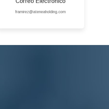
Correo Electrónico
framirez@ateneaholding.com